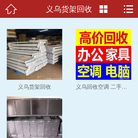



义乌货架回收
首页

关于我们
服务项目
新闻动态
回收展示
人才招聘
义乌货架回收
义乌回收空调 二手空调回...
在线留言
联系我们